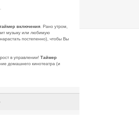
.
таймер включения
. Рано утром,
чит музыку или любимую
нарастать постепенно), чтобы Вы
прост в управлении!
Таймер
ние домашнего кинотеатра (и
е