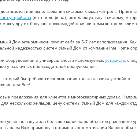
достигается при использовании системы климатконтроль. Приятн
ного устройства
(в т.ч. телефона), интеллектуальную систему, кото
, и массу других бонусов от взаимодействия системы контроля клим
мный Дом экономически окупит себя за 5-7 лет использования. Как
ельной надежностью систем Умный Дом от компании IntelHome сп
йки оборудования и универсальности используемых
устройств
, спе
ее у различных производителей оборудования.
 который бы требовал использования только «своих» устройств 
вание для Вас!
овые предложения для клиентов в многоквартирных домах. Напри
для нескольких жильцов, цену системы Умный Дом для каждой отд
ome успешно запустила большое количество объектов различного у
но вышлем Вам примерную стоимость автоматизации Вашего объек