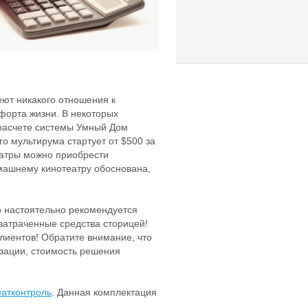
еют никакого отношения к
форта жизни. В некоторых
 расчете системы Умный Дом
о мультирума стартует от $500 за
атры можно приобрести
машнему кинотеатру обоснована,
о настоятельно рекомендуется
затраченные средства сторицей!
лиентов! Обратите внимание, что
изации, стоимость решения
атконтроль
. Данная комплектация