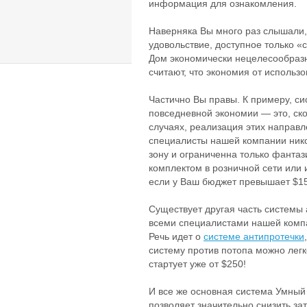
информация для ознакомления.
Наверняка Вы много раз слышали,
удовольствие, доступное только 
Дом экономически нецелесообразн
считают, что экономия от использ
Частично Вы правы. К примеру, с
повседневной экономии — это, ск
случаях, реализация этих направл
специалисты нашей компании никог
зону и ограниченна только фант
комплектом в розничной сети или
если у Ваш бюджет превышает $15
Существует другая часть системы 
всеми специалистами нашей компа
Речь идет о
системе антипротечки
систему против потопа можно легк
стартует уже от $250!
И все же основная система Умный
позволяет значительно снизить за