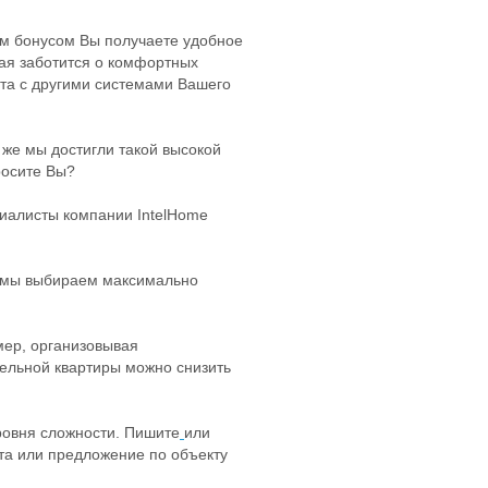
ым бонусом Вы получаете удобное
рая заботится о комфортных
ата с другими системами Вашего
 же мы достигли такой высокой
росите Вы?
циалисты компании IntelHome
— мы выбираем максимально
мер, организовывая
ельной квартиры можно снизить
ровня сложности. Пишите
или
та или предложение по объекту