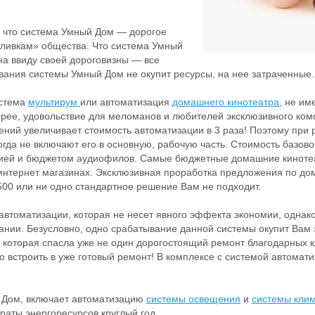
 что система Умный Дом — дорогое
«сливкам» общества. Что система Умный
а ввиду своей дороговизны — все
ования системы Умный Дом не окупит ресурсы, на нее затраченные.
истема
мультирум
или автоматизация
домашнего кинотеатра
, не им
орее, удовольствие для меломанов и любителей эксклюзивного ком
ений увеличивает стоимость автоматизации в 3 раза! Поэтому при
да не включают его в основную, рабочую часть. Стоимость базовог
азией и бюджетом аудиофилов. Самые бюджетные домашние киноте
 интернет магазинах. Эксклюзивная проработка предложения по до
00 или ни одно стандартное решение Вам не подходит.
автоматизации, которая не несет явного эффекта экономии, однак
нии. Безусловно, одно срабатывание данной системы окупит Вам 
, которая спасла уже не один дорогостоящий ремонт благодарных к
о встроить в уже готовый ремонт! В комплексе с системой автомат
 Дом, включает автоматизацию
системы освещения
и
системы клим
траты энергоресурсов круглый год.