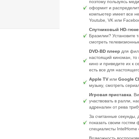
поэтому пользуясь мед
оформит и распределит
компьютер имеет все не
Youtube, VK или Facebo
Спутниковый HD-тюне
Бразилии? Установите 
смотреть телевизионные
DVD-BD плеер
для филь
настоящий киноман, то 
кино и приведите их к 
есть все для настоящег
Apple TV
или
Google C
музыку, смотреть сериа
Игровая приставка
. В
участвовать в ралли, н
адреналин от рева триб
За считанные секунды,
показать своим гостям ф
специалисты IntelHome
Возможность воспроизве