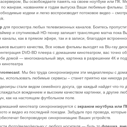
иасервером, Вы освобождаете память на своем ноутбуке или ПК. М
 по жанрам, названиям и годам выпуска Ваши любимые фильмы. 
обходимые кодеки и легко воспроизводит потоковое видео – смот
ok.
р
для просмотра любых телевизионных каналов. Боитесь пропусти
таймер и спутниковый HD-тюнер запишет трансляцию матча пока Вы
 каналы, как в прямом эфире, так и в записи, благодаря встроенн
мов высшего качества, Все новые фильмы выходят на Blu-ray диск
интеграция DVD-BD плеера с домашним кинотеатром, вас точно обр
себе домой — многоканальный звук, картинка в разрешении 4К и под
о кинотеатра
hromecast
. Мы без труда синхронизируем эти медиаплееры с дом
лы, использовать любимые сервисы – станет приятно как никогда р
идеоигры стали видом семейного досуга, где каждый найдет что-то 
аслаждаться вождением и высоким качеством картинки, а другие люб
ун, как на настоящем футбольном поле.
 домашний кинотеатр синхронизируется с
экраном ноутбука или П
ото и видео из последней поездки. Забудьте про провода, которые 
 обеспечат беспроводную синхронизацию Ваших устройств.
сти фото/видео/музыку с любого носителя — будь то
флешка, вн