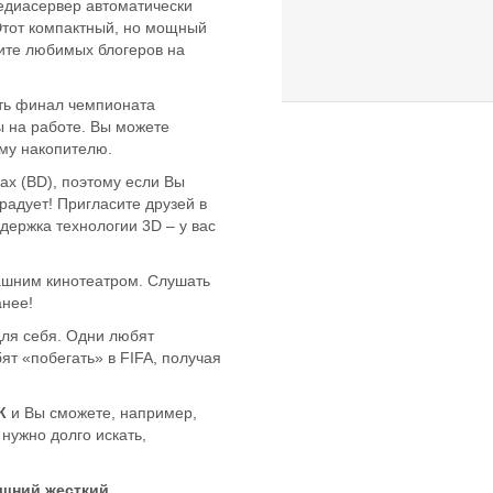
едиасервер автоматически
Этот компактный, но мощный
рите любимых блогеров на
ть финал чемпионата
 на работе. Вы можете
ому накопителю.
ах (BD), поэтому если Вы
адует! Пригласите друзей в
держка технологии 3D – у вас
ашним кинотеатром. Слушать
анее!
для себя. Одни любят
ят «побегать» в FIFA, получая
К
и Вы сможете, например,
нужно долго искать,
ешний жесткий