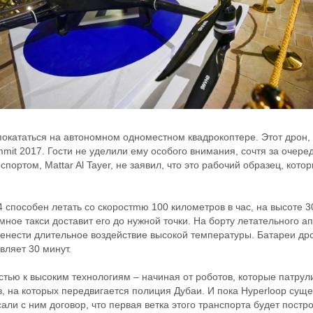
покататься на автономном одноместном квадрокоптере. Этот дрон,
it 2017. Гости не уделили ему особого внимания, сочтя за очере
портом, Mattar Al Tayer, не заявил, что это рабочий образец, кот
 способен летать со скоростmю 100 километров в час, на высоте 
омное такси доставит его до нужной точки. На борту летательного 
енести длительное воздействие высокой температуры. Батареи дро
вляет 30 минут.
стью к высоким технологиям – начиная от роботов, которые патрул
, на которых передвигается полиция Дубаи. И пока Hyperloop суще
али с ним договор, что первая ветка этого транспорта будет постр